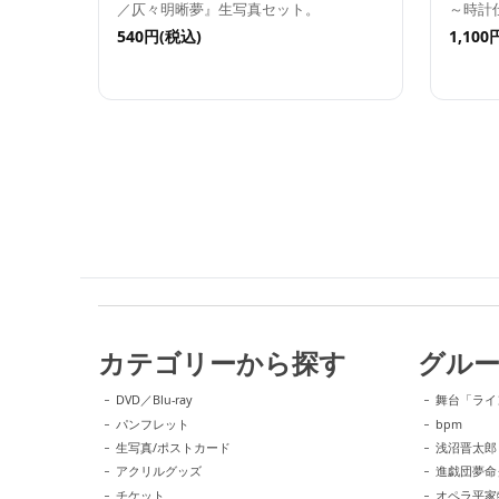
／仄々明晰夢』生写真セット。
～時計
540円(税込)
1,100
カテゴリーから探す
グル
DVD／Blu-ray
舞台「ライ
パンフレット
bpm
生写真/ポストカード
浅沼晋太郎
アクリルグッズ
進戯団夢命
チケット
オペラ平家