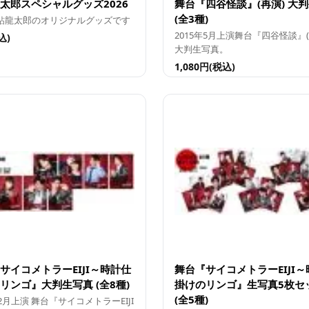
太郎スペシャルグッズ2026
舞台『四谷怪談』(再演) 大
(全3種)
鮎龍太郎のオリジナルグッズです
2015年5月上演舞台『四谷怪談』(
込)
大判生写真。
1,080円(税込)
サイコメトラーEIJI～時計仕
舞台『サイコメトラーEIJI
リンゴ』大判生写真 (全8種)
掛けのリンゴ』生写真5枚セ
(全5種)
年2月上演 舞台『サイコメトラーEIJI