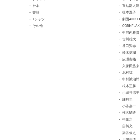
台本
置鮎龍太郎
書籍
榎本温子
Tシャツ
劇団AND E
その他
CORNFLAK
中河内雅貴
古川雄大
谷口賢志
鈴木拡樹
広瀬友祐
久保田悠来
北村諒
中村誠治郎
根本正勝
小田井涼平
細貝圭
小谷嘉一
椎名鯛造
椿隆之
唐橋充
染谷俊之
川隅美慎