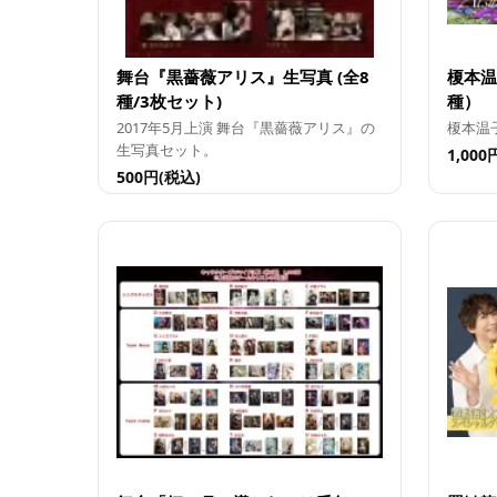
舞台『黒薔薇アリス』生写真 (全8
榎本温
種/3枚セット)
種）
2017年5月上演 舞台『黒薔薇アリス』の
榎本温
生写真セット。
1,000
500円(税込)