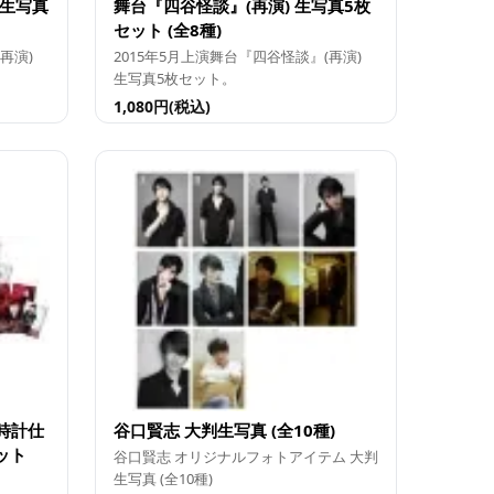
判生写真
舞台『四谷怪談』(再演) 生写真5枚
セット (全8種)
再演)
2015年5月上演舞台『四谷怪談』(再演)
生写真5枚セット。
1,080円(税込)
～時計仕
谷口賢志 大判生写真 (全10種)
ット
谷口賢志 オリジナルフォトアイテム 大判
生写真 (全10種)