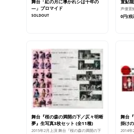
舞台「紅の月に導かれシは千年の
置鮎龍
―」ブロマイド
声優置
SOLDOUT
0円(税
舞台『桜の森の満開の下／仄々明晰
舞台『
夢』生写真3枚セット (全11種)
掛けの
2015年2月上演 舞台『桜の森の満開の下
2014