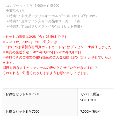
【コンプセット】￥15,600→￥15,000
全商品各1点
＋特典1：非売品アクリルキーホルダー1点（サイズ約10cm）
＋特典2：直筆サイン入り非売品ポストカード1点
＋特典3：非売品クリアファイル1点（セット共通
）
※セットの販売は2/28（金）23:59までです。
※2/28（金）23:59までのご注文には
1件につき最新宣材写真ポストカードを1枚プレゼント
★終了しました
※商品の発送予定：2025年3月15日〜2025年3月31日
※特典つきのご注文の銀行振込のご入金期限は3/5（水）とさせていただ
きます。
期日を過ぎますとキャンセルの扱いとさせていただきますので、
くれぐれもご注意くださりますようお願い申し上げます。
お得なセットA ￥7500
7,500円(税込)
SOLD OUT
お得なセットB ￥7500
7,500円(税込)