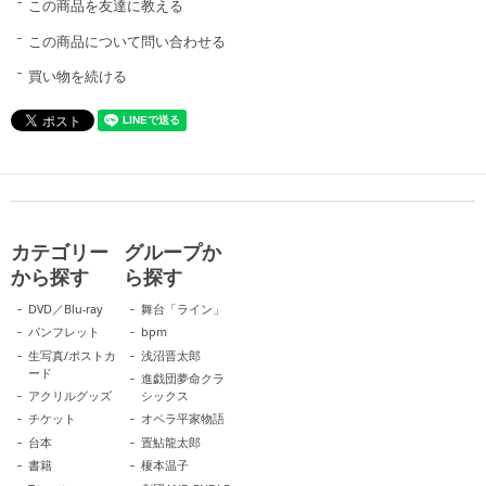
この商品を友達に教える
この商品について問い合わせる
買い物を続ける
カテゴリー
グループか
から探す
ら探す
DVD／Blu-ray
舞台「ライン」
パンフレット
bpm
生写真/ポストカ
浅沼晋太郎
ード
進戯団夢命クラ
アクリルグッズ
シックス
チケット
オペラ平家物語
台本
置鮎龍太郎
書籍
榎本温子