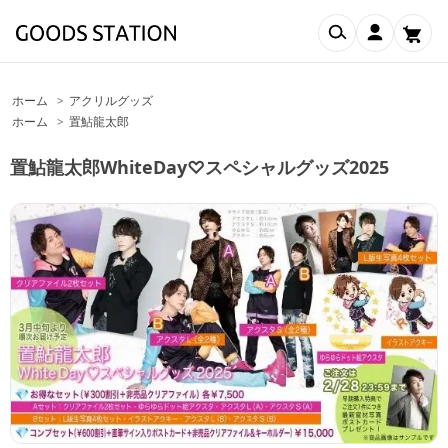
検索
マイアカウ
ホーム
>
アクリルグッズ
ホーム
>
置鮎龍太郎
置鮎龍太郎WhiteDay♡スペシャルグッズ2025