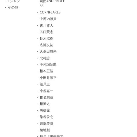
Tシャツ
劇団AND ENDLE
SS
その他
CORNFLAKES
中河内雅貴
古川雄大
谷口賢志
鈴木拡樹
広瀬友祐
久保田悠来
北村諒
中村誠治郎
根本正勝
小田井涼平
細貝圭
小谷嘉一
椎名鯛造
椿隆之
唐橋充
染谷俊之
川隅美慎
菊地創
舞台『黒薔薇ア