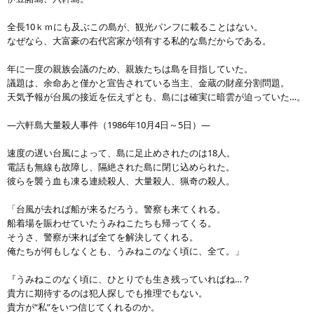
全長10ｋｍにも及ぶこの島が、観光パンフに載ることはない。
なぜなら、大富豪の右代宮家が領有する私的な島だからである。
年に一度の親族会議のため、親族たちは島を目指していた。
議題は、余命あと僅かと宣告されている当主、金蔵の財産分割問題。
天気予報が台風の接近を伝えずとも、島には確実に暗雲が迫っていた…。
―六軒島大量殺人事件（1986年10月4日～5日）―
速度の遅い台風によって、島に足止めされたのは18人。
電話も無線も故障し、隔絶された島に閉じ込められた。
彼らを襲う血も凍る連続殺人、大量殺人、猟奇の殺人。
「台風が去れば船が来るだろう。警察も来てくれる。
船着場を賑わせていたうみねこたちも帰ってくる。
そうさ、警察が来れば全てを解決してくれる。
俺たちが何もしなくとも、うみねこのなく頃に、全て。」
『うみねこのなく頃に、ひとりでも生き残っていればね…？
貴方に期待するのは犯人探しでも推理でもない。
貴方が“私”をいつ信じてくれるのか。