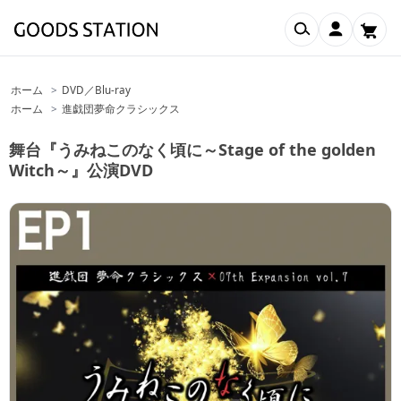
検索
マイアカウ
ホーム
>
DVD／Blu-ray
ホーム
>
進戯団夢命クラシックス
舞台『うみねこのなく頃に～Stage of the golden
Witch～』公演DVD