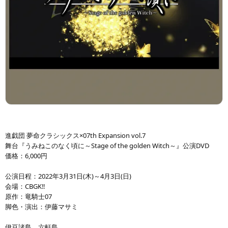
進戯団 夢命クラシックス×07th Expansion vol.7
舞台『うみねこのなく頃に～Stage of the golden Witch～』公演DVD
価格：6,000円
公演日程：2022年3月31日(木)～4月3日(日)
会場：CBGK‼
原作：竜騎士07
脚色・演出：伊藤マサミ
伊豆諸島、六軒島。