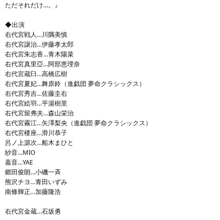
ただそれだけ…。』
◆出演
右代宮戦人…川隅美慎
右代宮譲治…伊藤孝太郎
右代宮朱志香…青木陽菜
右代宮真里亞…阿部恵理奈
右代宮蔵臼…高橋広樹
右代宮夏妃…舞原鈴（進戯団 夢命クラシックス）
右代宮秀吉…佐藤圭右
右代宮絵羽…平湯樹里
右代宮留弗夫…森山栄治
右代宮霧江…矢澤梨央（進戯団 夢命クラシックス）
右代宮楼座…滑川恭子
呂ノ上源次…船木まひと
紗音…MIO
嘉音…YAE
郷田俊朗…小磯一斉
熊沢チヨ…青田いずみ
南條輝正…加藤隆浩
右代宮金蔵…石坂勇