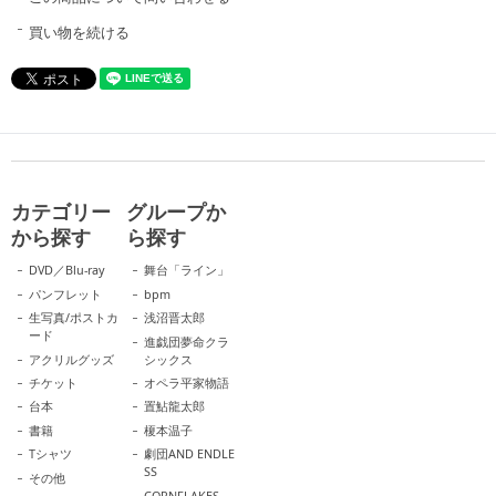
買い物を続ける
カテゴリー
グループか
から探す
ら探す
DVD／Blu-ray
舞台「ライン」
パンフレット
bpm
生写真/ポストカ
浅沼晋太郎
ード
進戯団夢命クラ
アクリルグッズ
シックス
チケット
オペラ平家物語
台本
置鮎龍太郎
書籍
榎本温子
Tシャツ
劇団AND ENDLE
SS
その他
CORNFLAKES