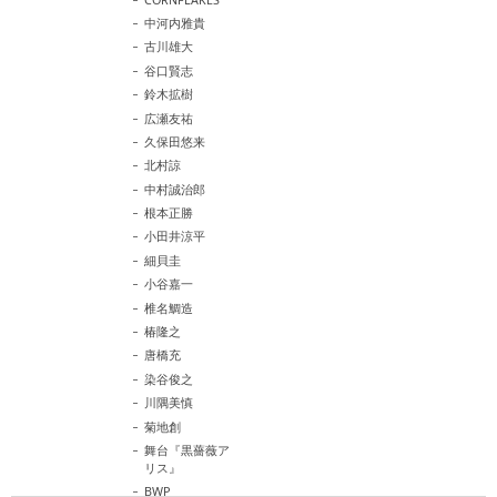
中河内雅貴
古川雄大
谷口賢志
鈴木拡樹
広瀬友祐
久保田悠来
北村諒
中村誠治郎
根本正勝
小田井涼平
細貝圭
小谷嘉一
椎名鯛造
椿隆之
唐橋充
染谷俊之
川隅美慎
菊地創
舞台『黒薔薇ア
リス』
BWP