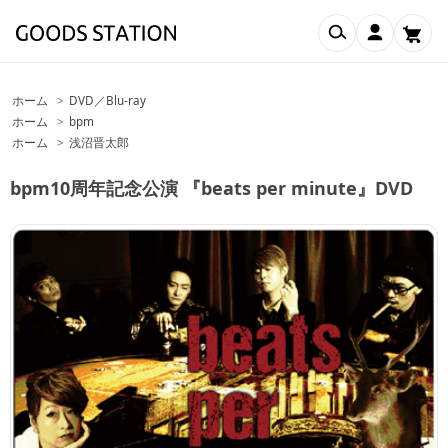
検索
マイアカウ
ホーム
>
DVD／Blu-ray
ホーム
>
bpm
ホーム
>
浅沼晋太郎
bpm10周年記念公演 『beats per minute』DVD