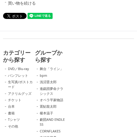
買い物を続ける
カテゴリー
グループか
から探す
ら探す
DVD／Blu-ray
舞台「ライン」
パンフレット
bpm
生写真/ポストカ
浅沼晋太郎
ード
進戯団夢命クラ
アクリルグッズ
シックス
チケット
オペラ平家物語
台本
置鮎龍太郎
書籍
榎本温子
Tシャツ
劇団AND ENDLE
SS
その他
CORNFLAKES