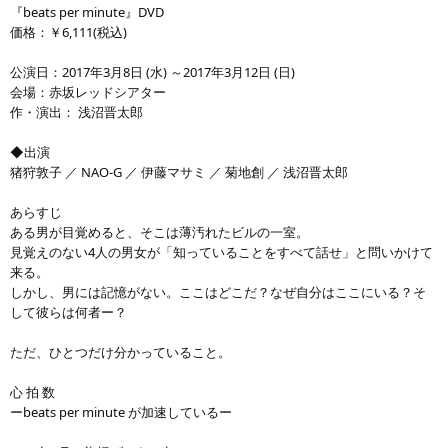
『beats per minute』DVD
価格：￥6,111(税込)
公演日：2017年3月8日 (水) ～2017年3月12日 (日)
会場：赤坂レッドシアター
作・演出： 浅沼晋太郎
◆出演
猪狩敦子 ／ NAO-G ／ 伊藤マサミ ／ 菊地創 ／ 浅沼晋太郎
あらすじ
ある男が目覚めると、そこは薄汚れたビルの一室。
見覚えのない4人の男女が「知っていることをすべて話せ」と問いかけて
来る。
しかし、男には記憶がない。ここはどこだ？なぜ自分はここにいる？そ
して彼らは何者ー？
ただ、ひとつだけ分かっていること。
心 拍 数
ーbeats per minute が加速しているー