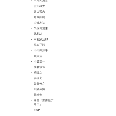
中河内雅貴
古川雄大
谷口賢志
鈴木拡樹
広瀬友祐
久保田悠来
北村諒
中村誠治郎
根本正勝
小田井涼平
細貝圭
小谷嘉一
椎名鯛造
椿隆之
唐橋充
染谷俊之
川隅美慎
菊地創
舞台『黒薔薇ア
リス』
BWP